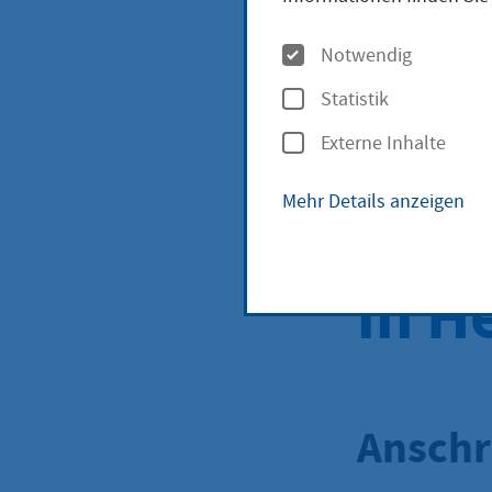
O
und 
Notwendig
p
Statistik
t
Hand
Externe Inhalte
i
o
Mehr Details anzeigen
Geno
n
e
in H
n
Anschr