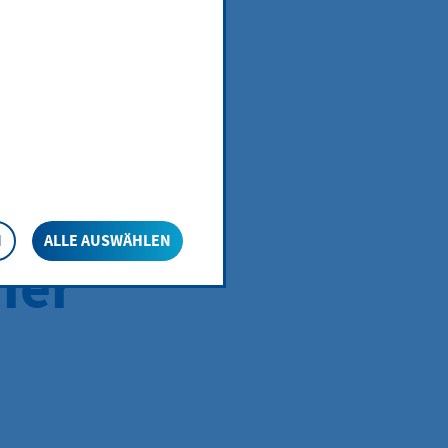
r
ter
N
ALLE AUSWÄHLEN
ier