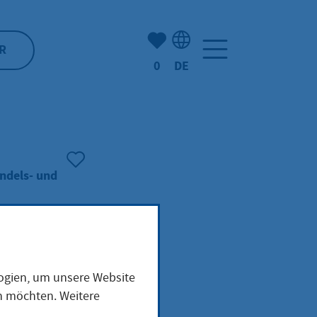
Anzahl der gemerkten Artike
R
0
DE
Sprachauswahl: Deutsch
andels- und
um
logien, um unsere Website
en möchten. Weitere
en