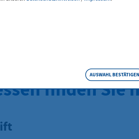
Kontaktdaten de
els- und
ssenschaftsregis
AUSWAHL BESTÄTIGE
essen finden Sie h
ift