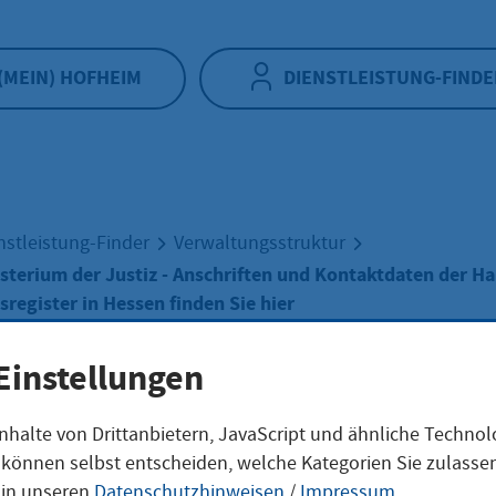
(MEIN) HOFHEIM
DIENSTLEISTUNG-FINDE
nstleistung-Finder
Verwaltungsstruktur
sterium der Justiz - Anschriften und Kontaktdaten der H
register in Hessen finden Sie hier
Einstellungen
isches Ministeri
nhalte von Drittanbietern, JavaScript und ähnliche Techno
ie können selbst entscheiden, welche Kategorien Sie zulass
Justiz - Anschrift
 in unseren
Datenschutzhinweisen
/
Impressum
.