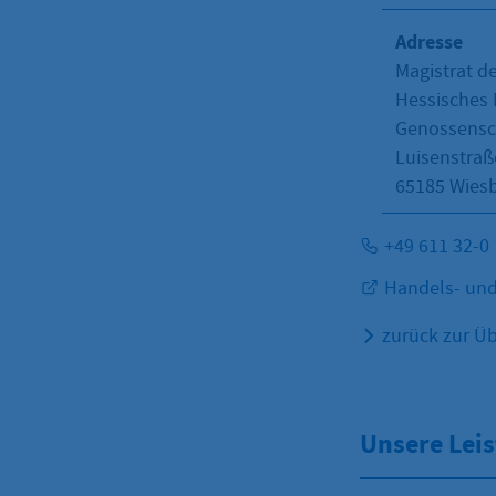
Adresse
Magistrat d
Hessisches 
Genossensch
Luisenstraß
65185
Wies
+49 611 32-0
Handels- und
zurück zur Üb
Unsere Lei