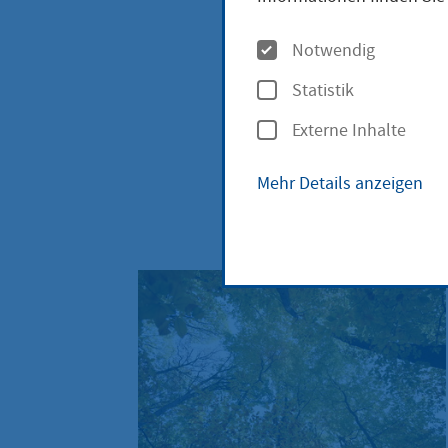
Der Deutsche W
O
Notwendig
erhöhten Gefa
p
Hinweise zu b
Statistik
t
Externe Inhalte
i
o
Mehr Details anzeigen
n
e
n