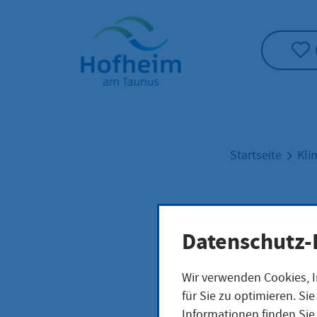
Startseite"
Startseite
Kli
Wäl
Datenschutz-
Wir verwenden Cookies, I
für Sie zu optimieren. S
Erhöhte W
Informationen finden Sie