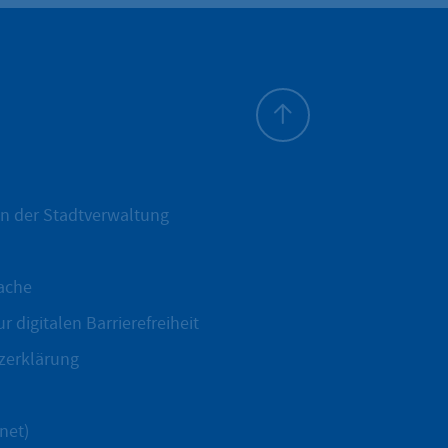
Zum Seitenanfang
n der Stadtverwaltung
ache
r digitalen Barrierefreiheit
zerklärung
net)