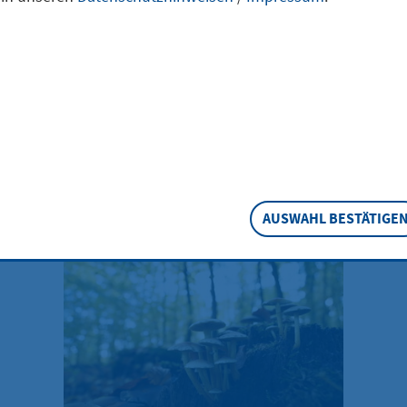
etterdienst (DWD) warnt aufgrund der derzeitigen Hitze und
hr für Waldbrände. Auch im Hofheimer Stadtwald werden B
eachten, um einem möglichen Feuer vorzubeugen:
Hier w
AUSWAHL BESTÄTIGE