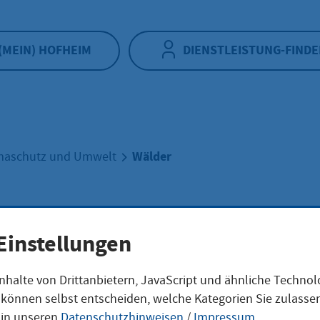
(MEIN) HOFHEIM
DIENSTLEISTUNG-FINDE
Wälder
maschutz und Umwelt
der
Einstellungen
nhalte von Drittanbietern, JavaScript und ähnliche Techno
ie können selbst entscheiden, welche Kategorien Sie zulass
aldbrandgefahr durch Hitze und Trockenh
 in unseren
Datenschutzhinweisen
/
Impressum
.