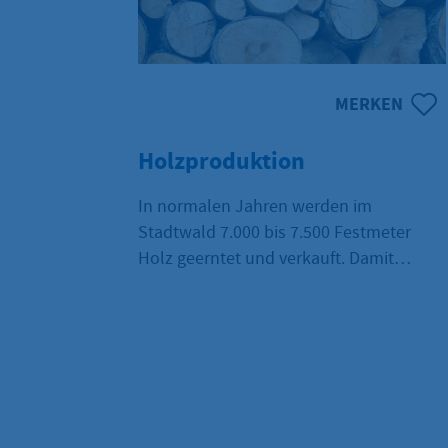
MERKEN
Holzproduktion
In normalen Jahren werden im
Stadtwald 7.000 bis 7.500 Festmeter
Holz geerntet und verkauft. Damit
werden nur 80% des Zuwachses
abgeschöpft. Holzkäufern bieten wir
neben einer breiten Palette gängiger
Rundhölzer auch echte Besonderheiten:
mächtige Buchen aus dem Bergwald
oder makellose Eichen, die bis nach
China gefragt sind.