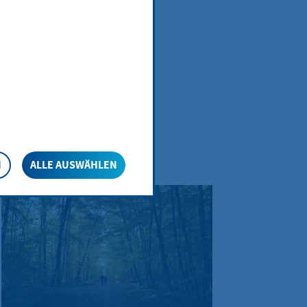
 Trockenheit vor einer
esuchende gebeten, einige
eiterlesen
N
ALLE AUSWÄHLEN