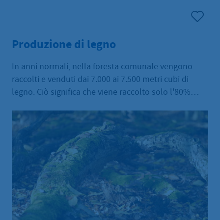
Produzione di legno
In anni normali, nella foresta comunale vengono
raccolti e venduti dai 7.000 ai 7.500 metri cubi di
legno. Ciò significa che viene raccolto solo l'80%
della crescita. Oltre a un'ampia gamma di tronchi
standard, offriamo agli acquirenti di legname anche
esemplari davvero speciali: possenti faggi della
foresta di montagna o querce impeccabili, richieste
fino in Cina.