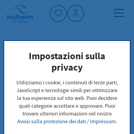
Home"
Pagina iniziale
Vivere a Hofheim
Impostazioni sulla
Società e questioni sociali
Le famiglie
privacy
Antrag einer Sterbeurkunde
La morte
Utilizziamo i cookie, i contenuti di terze parti,
JavaScript e tecnologie simili per ottimizzare
Antrag einer
la tua esperienza sul sito web. Puoi decidere
quali categorie accettare e approvare. Puoi
Sterbeurkunde
trovare ulteriori informazioni nel nostro
Avvisi sulla protezione dei dati
/
Impressum
.