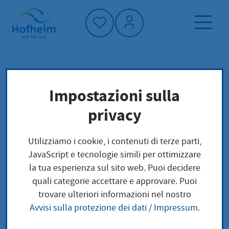
Home"
Pagina iniziale
Economia
Impostazioni sulla
Serata imprenditoriale
privacy
Serata imprenditoriale
Utilizziamo i cookie, i contenuti di terze parti,
JavaScript e tecnologie simili per ottimizzare
la tua esperienza sul sito web. Puoi decidere
quali categorie accettare e approvare. Puoi
Unternehmerabende der
trovare ulteriori informazioni nel nostro
Wirtschaftsförderung Hofheim
Avvisi sulla protezione dei dati
/
Impressum
.