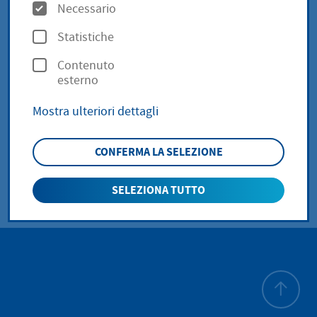
O
Necessario
costruzione in corso
p
Statistiche
z
Contenuto
i
Consulenza edilizia
esterno
o
Mostra ulteriori dettagli
n
Soziale Stadt
i
CONFERMA LA SELEZIONE
SELEZIONA TUTTO
All'inizio 