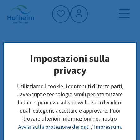
Home"
Pagina iniziale
Vivere a Hofheim
Impostazioni sulla
Pianificazione, costruzione e trasporto
privacy
Planen und Bauen
Utilizziamo i cookie, i contenuti di terze parti,
Planen und Bauen
JavaScript e tecnologie simili per ottimizzare
la tua esperienza sul sito web. Puoi decidere
quali categorie accettare e approvare. Puoi
trovare ulteriori informazioni nel nostro
Avvisi sulla protezione dei dati
/
Impressum
.
Piani e progetti di