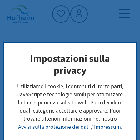
Home"
Pagina iniziale
Vivere a Hofheim
Impostazioni sulla
Pianificazione, costruzione e trasporto
privacy
Trasporto e mobilità locale
On-Demand-Shuttle: Flexibler E-Minibus für
Utilizziamo i cookie, i contenuti di terze parti,
Hofheim
JavaScript e tecnologie simili per ottimizzare
la tua esperienza sul sito web. Puoi decidere
quali categorie accettare e approvare. Puoi
On-Demand-Shuttle:
trovare ulteriori informazioni nel nostro
Avvisi sulla protezione dei dati
/
Impressum
.
Flexibler E-Minibus für