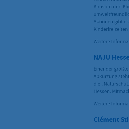
Konsum und Kli
umweltfreundlic
Aktionen gibt e
Kinderfreizeite
Weitere Inform
NAJU Hesse
Einer der größt
Abkürzung steht
die „Naturschut
Hessen. Mitmach
Weitere Informa
Clément St