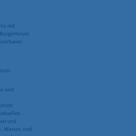
oms mit
 Bürgerforum
euerbaren
 zum
de und
rforum
viduellen
hen und
-, Wasser, und