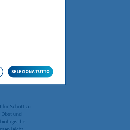
 und ihr Wissen
ngebote oder
ng, Mobilität
rechpersonen
steht.
wie Sie sich
SELEZIONA TUTTO
 für Schritt zu
 Obst und
biologische
mmen leicht