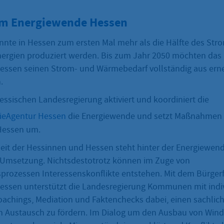
m Energiewende Hessen
nnte in Hessen zum ersten Mal mehr als die Hälfte des Str
ergien produziert werden. Bis zum Jahr 2050 möchten das
essen seinen Strom- und Wärmebedarf vollständig aus ern
.
essischen Landesregierung aktiviert und koordiniert die
ieAgentur Hessen
die Energiewende und setzt Maßnahmen
Hessen um.
eit der Hessinnen und Hessen steht hinter der Energiewen
e Umsetzung. Nichtsdestotrotz können im Zuge von
prozessen Interessenskonflikte entstehen. Mit dem Bürge
ssen unterstützt die Landesregierung Kommunen mit indi
achings, Mediation und Faktenchecks dabei, einen sachlic
n Austausch zu fördern. Im Dialog um den Ausbau von Wind