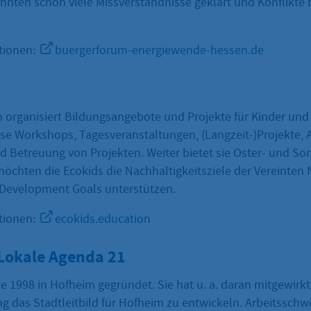
nnten schon viele Missverständnisse geklärt und Konflikte 
tionen:
buergerforum-energiewende-hessen.de
 organisiert Bildungsangebote und Projekte für Kinder und
ise Workshops, Tagesveranstaltungen, (Langzeit-)Projekte, 
d Betreuung von Projekten. Weiter bietet sie Oster- und 
 möchten die Ecokids die Nachhaltigkeitsziele der Vereinten
 Development Goals unterstützen.
tionen:
ecokids.education
Lokale Agenda 21
 1998 in Hofheim gegründet. Sie hat u. a. daran mitgewirkt
ng das Stadtleitbild für Hofheim zu entwickeln. Arbeitsschw