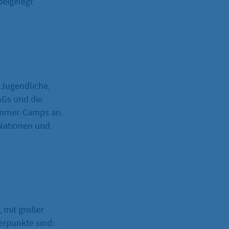
beigelegt
 Jugendliche,
AGs und die
Sommer-Camps an.
 Nationen und
, mit großer
erpunkte sind: