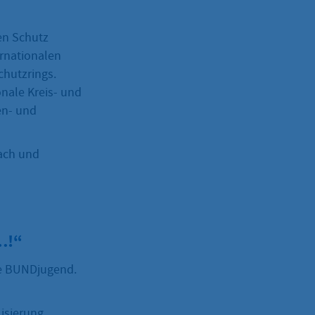
en Schutz
ernationalen
chutzrings.
nale Kreis- und
en- und
bach und
…!“
ie BUNDjugend.
isierung,