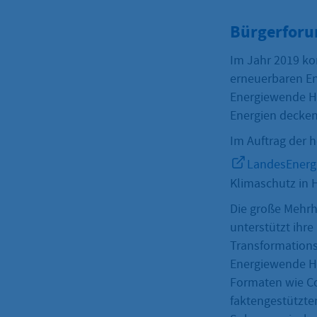
Bürgerforu
Im Jahr 2019 ko
erneuerbaren En
Energiewende H
Energien decken
Im Auftrag der h
LandesEnerg
Klimaschutz in 
Die große Mehrh
unterstützt ihr
Transformations
Energiewende He
Formaten wie Co
faktengestützte