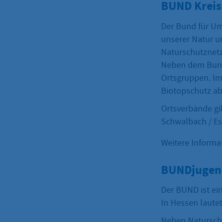
BUND Kreis
Der Bund für Um
unserer Natur un
Naturschutznetz
Neben dem Bunde
Ortsgruppen. Im
Biotopschutz ab
Ortsverbände gi
Schwalbach / E
Weitere Informa
BUNDjugend
Der BUND ist ei
In Hessen lautet
Neben Naturschu