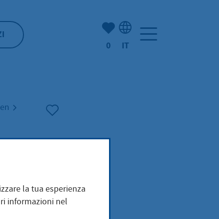
(Mio) Hofheim:
ZI
0
IT
Selezione della lingua: It
ten
mizzare la tua esperienza
ri informazioni nel