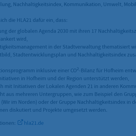
klung, Nachhaltigkeitsindex, Kommunikation, Umwelt, Mobil
sich die HLA21 dafür ein, dass:
tung der globalen Agenda 2030 mit ihren 17 Nachhaltigkeitsz
ankert wird,
tigkeitsmanagement in der Stadtverwaltung thematisiert wi
itbild, Stadtentwicklungsplan und Nachhaltigkeitsindex z
2
tionsprogramm inklusive einer CO
-Bilanz für Hofheim entw
Initiativen in Hofheim und der Region unterstützt werden,
ich mit Initiativen der Lokalen Agenden 21 in anderen Komm
ht aus mehreren Untergruppen, wie zum Beispiel den Grup
N (Wir im Norden) oder der Gruppe Nachhaltigkeitsindex in d
men diskutiert und Projekte umgesetzt werden.
tionen:
hla21.de