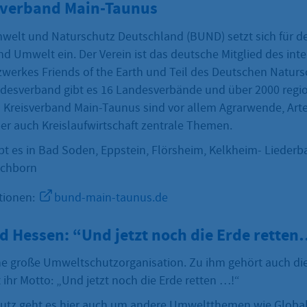
verband Main-Taunus
welt und Naturschutz Deutschland (BUND) setzt sich für d
d Umwelt ein. Der Verein ist das deutsche Mitglied des int
werkes Friends of the Earth und Teil des Deutschen Naturs
sverband gibt es 16 Landesverbände und über 2000 regio
 Kreisverband Main-Taunus sind vor allem Agrarwende, Art
er auch Kreislaufwirtschaft zentrale Themen.
bt es in Bad Soden, Eppstein, Flörsheim, Kelkheim- Lieder
schborn
tionen:
bund-main-taunus.de
 Hessen: “Und jetzt noch die Erde retten
ne große Umweltschutzorganisation. Zu ihm gehört auch d
 ihr Motto: „Und jetzt noch die Erde retten …!“
tz geht es hier auch um andere Umweltthemen wie Global