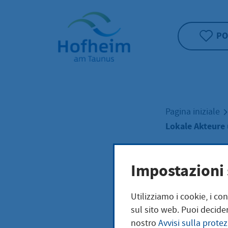
Home"
PO
Pagina iniziale
Lokale Akteure 
Loka
Impostazioni 
Utilizziamo i cookie, i co
Init
sul sito web. Puoi decider
nostro
Avvisi sulla protez