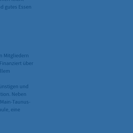
nd gutes Essen
n Mitgliedern
Finanziert über
allem
günstigen und
tion. Neben
 Main-Taunus-
ule, eine