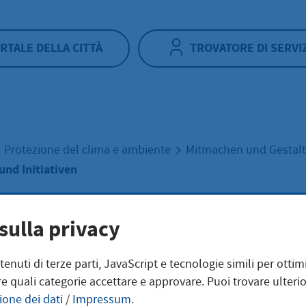
RTALE DELLA CITTÀ
TROVATORE DI SERVI
Protezione del clima e ambiente
Mitmachen und Gestal
und Initiativen
le Akteure und
sulla privacy
ntenuti di terze parti, JavaScript e tecnologie simili per otti
iativen
e quali categorie accettare e approvare. Puoi trovare ulterio
ione dei dati
/
Impressum
.