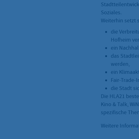
Stadtteilentwic
Soziales.
Weiterhin setzt 
die Verbrei
Hofheim ver
ein Nachhal
das Stadtle
werden,
ein Klimaak
Fair-Trade-
die Stadt s
Die HLA21 beste
Kino & Talk, Wi
spezifische The
Weitere Informa