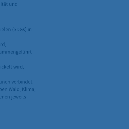
ität und
ielen (SDGs) in
rd,
usammengeführt
ickelt wird,
unen verbindet.
pen Wald, Klima,
enen jeweils