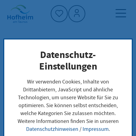
Startseite"
Datenschutz-
Startseite
Klimaschutz und Umwelt
Mitmachen und Gestalten
Einstellungen
Lokale Akteure und Initiativen
Wir verwenden Cookies, Inhalte von
Drittanbietern, JavaScript und ähnliche
Lokale Akteure und
Technologien, um unsere Website für Sie zu
optimieren. Sie können selbst entscheiden,
Initiativen
welche Kategorien Sie zulassen möchten.
Weitere Informationen finden Sie in unseren
Datenschutzhinweisen
/
Impressum
.
Engagiert vor Ort