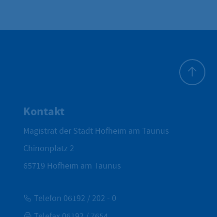
Zum Seite
Kontakt
Magistrat der Stadt Hofheim am Taunus
Chinonplatz 2
65719
Hofheim am Taunus
Telefon 06192 / 202 - 0
Telefax 06192 / 7654