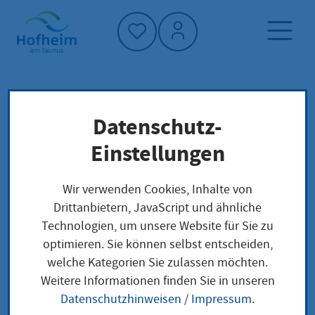
Startseite"
Datenschutz-
Startseite
Leben in Hofheim
Gesellschaft und Soziales
Familien
Einstellungen
Sterbefall
Grabarten auf den Hofheimer Friedhöfen
Wir verwenden Cookies, Inhalte von
Drittanbietern, JavaScript und ähnliche
Technologien, um unsere Website für Sie zu
Grabarten auf den
optimieren. Sie können selbst entscheiden,
welche Kategorien Sie zulassen möchten.
Hofheimer Friedhöfen
Weitere Informationen finden Sie in unseren
Datenschutzhinweisen
/
Impressum
.