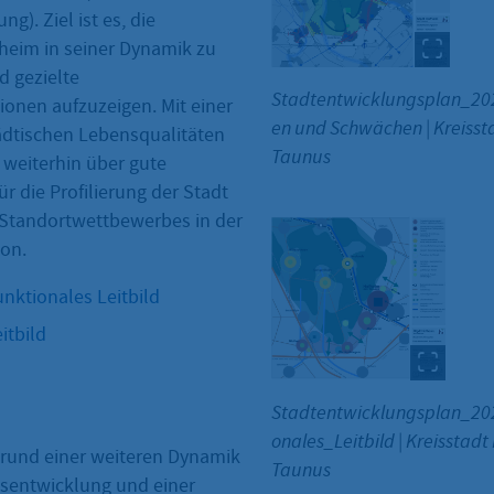
g). Ziel ist es, die
heim in seiner Dynamik zu
d gezielte
Stadtentwicklungsplan_20
ionen aufzuzeigen. Mit einer
en und Schwächen
|
Kreisst
ädtischen Lebensqualitäten
Taunus
 weiterhin über gute
r die Profilierung der Stadt
Standortwettbewerbes in der
on.
nktionales Leitbild
itbild
Stadtentwicklungsplan_20
onales_Leitbild
|
Kreisstadt
rund einer weiteren Dynamik
Taunus
ftsentwicklung und einer