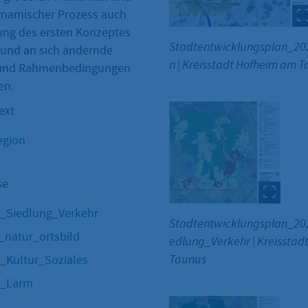
dynamischer Prozess auch
lung des ersten Konzeptes
Stadtentwicklungsplan_20
 und an sich ändernde
n
|
Kreisstadt Hofheim am T
 und Rahmenbedingungen
en.
ext
egion
se
it_Siedlung_Verkehr
Stadtentwicklungsplan_20
t_natur_ortsbild
edlung_Verkehr
|
Kreisstad
Taunus
t_Kultur_Soziales
it_Lärm