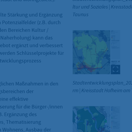
ltur und Soziales
|
Kreisstad
Taunus
elte Stärkung und Ergänzung
 Potenzialfelder (z.B. durch
n Bereichen Kultur /
/ Naherholung) kann das
bot ergänzt und verbessert
werden Schlüsselprojekte für
ntwicklungsprozess
Stadtentwicklungsplan_20
glichen Maßnahmen in den
rm
|
Kreisstadt Hofheim am
sbereichen der
eine effektive
erung für die Bürger-/innen
B. Ergänzung des
es, Thematisierung
en Wohnens, Ausbau der