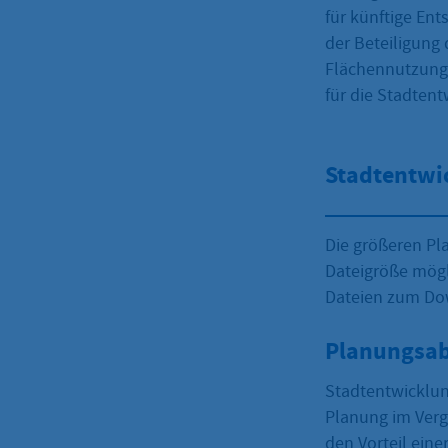
für künftige E
der Beteiligung
Flächennutzung
für die Stadtentw
Stadtentwi
Die größeren Pl
Dateigröße mögl
Dateien zum Dow
Planungsab
Stadtentwicklun
Planung im Verg
den Vorteil eine