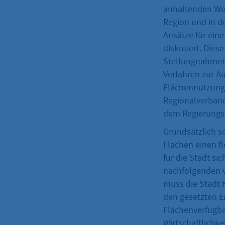
anhaltenden Wo
Region und in d
Ansätze für ein
diskutiert. Dies
Stellungnahmen
Verfahren zur A
Flächennutzung
Regionalverband
dem Regierungs
Grundsätzlich so
Flächen einen f
für die Stadt si
nachfolgenden v
muss die Stadt 
den gesetzten E
Flächenverfügba
Wirtschaftlichke