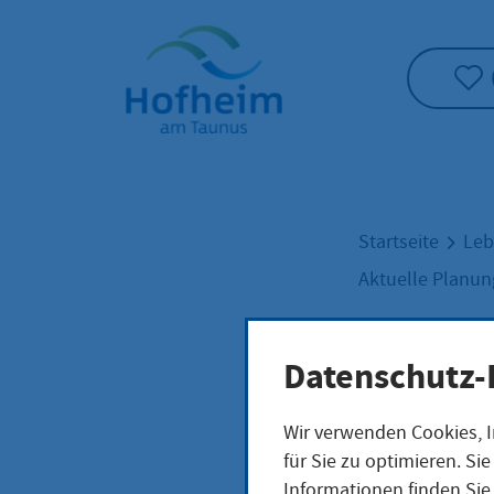
Startseite"
Startseite
Leb
Aktuelle Planu
Stad
Datenschutz-
Wir verwenden Cookies, I
202
für Sie zu optimieren. S
Informationen finden Sie