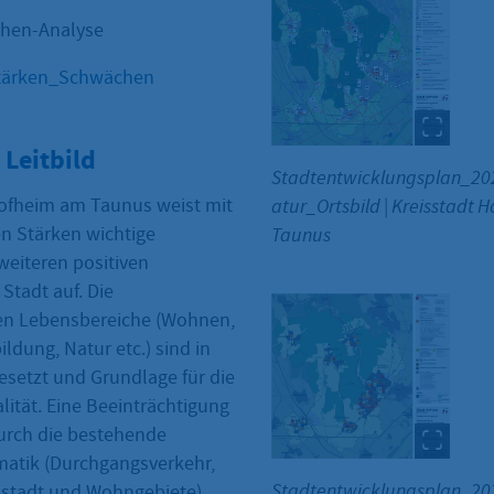
hen-Analyse
tärken_Schwächen
 Leitbild
Stadtentwicklungsplan_20
Hofheim am Taunus weist mit
atur_Ortsbild
|
Kreisstadt 
n Stärken wichtige
Taunus
weiteren positiven
Stadt auf. Die
en Lebensbereiche (Wohnen,
ildung, Natur etc.) sind in
esetzt und Grundlage für die
ität. Eine Beeinträchtigung
durch die bestehende
atik (Durchgangsverkehr,
Stadtentwicklungsplan_20
stadt und Wohngebiete).