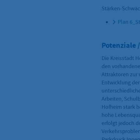
Stärken-Schwäc
Plan 6_S
Potenziale /
Die Kreisstadt 
den vorhandene
Attraktoren zur 
Entwicklung der 
unterschiedlich
Arbeiten, Schulb
Hofheim stark b
hohe Lebensqual
erfolgt jedoch 
Verkehrsproblem
Parkdruck Innen