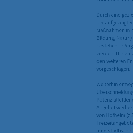
Durch eine gezi
der aufgezeigten
Maßnahmen in de
Bildung, Natur 
bestehende Ange
werden. Hierzu 
den weiteren E
vorgeschlagen.
Weiterhin ermö
Überschneidung
Potenzialfelder 
Angebotsverbess
von Hofheim (z.
Freizeitangebot
innerstädtisch