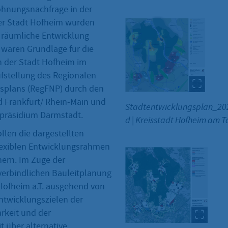
hnungsnachfrage in der
er Stadt Hofheim wurden
e räumliche Entwicklung
e waren Grundlage für die
 der Stadt Hofheim im
ufstellung des Regionalen
splans (RegFNP) durch den
 Frankfurt/ Rhein-Main und
Stadtentwicklungsplan_202
präsidium Darmstadt.
d
|
Kreisstadt Hofheim am 
llen die dargestellten
lexiblen Entwicklungsrahmen
chern. Im Zuge der
erbindlichen Bauleitplanung
Hofheim a.T. ausgehend von
ntwicklungszielen der
rkeit und der
it über alternative