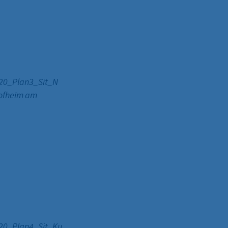
20_Plan3_Sit_N
Hofheim am
20_Plan4_Sit_Ku