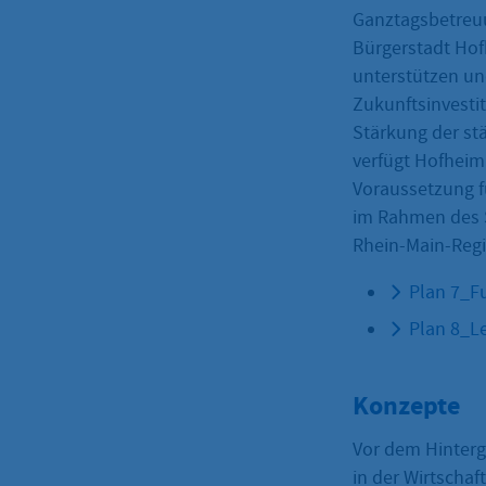
Ganztagsbetreuun
Bürgerstadt Hof
unterstützen un
Zukunftsinvestit
Stärkung der st
verfügt Hofheim
Voraussetzung fü
im Rahmen des 
Rhein-Main-Regi
Plan 7_Fu
Plan 8_Le
Konzepte
Vor dem Hinterg
in der Wirtscha