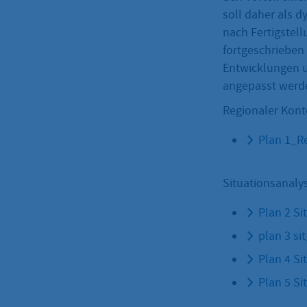
soll daher als 
nach Fertigstel
fortgeschrieben
Entwicklungen
angepasst werd
Regionaler Kont
Plan 1_R
Situationsanaly
Plan 2 S
plan 3 si
Plan 4 Si
Plan 5 S