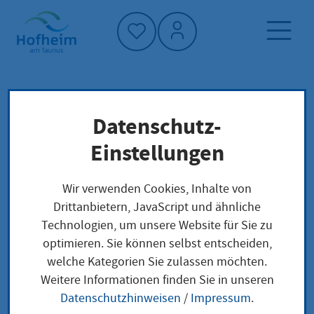
Startseite"
Datenschutz-
Startseite
Klimaschutz und Umwelt
Klima im Alltag
Nachhaltigkeit und Konsum
Einstellungen
Fairtrade in Hofheim
Wir verwenden Cookies, Inhalte von
Drittanbietern, JavaScript und ähnliche
Fairtrade in Hofheim
Technologien, um unsere Website für Sie zu
optimieren. Sie können selbst entscheiden,
welche Kategorien Sie zulassen möchten.
Weitere Informationen finden Sie in unseren
Hofheim am Taunus hat seit 2012 den Titel
Datenschutzhinweisen
/
Impressum
.
Fairtrade-Stadt. Seitdem wächst vor Ort ein