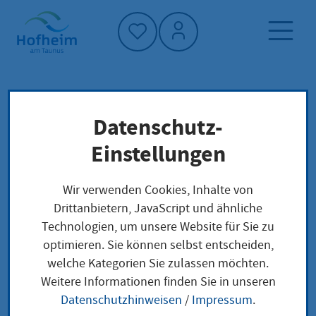
Startseite"
Datenschutz-
Wirtschaftsservice
Startseite
Wirtschaft
Einstellungen
Wirtschaftsservice
Wir verwenden Cookies, Inhalte von
Drittanbietern, JavaScript und ähnliche
Technologien, um unsere Website für Sie zu
Hilfreiche Informationen und
optimieren. Sie können selbst entscheiden,
welche Kategorien Sie zulassen möchten.
Tipps rund um den
Weitere Informationen finden Sie in unseren
Unternehmensalltag
Datenschutzhinweisen
/
Impressum
.