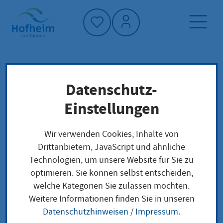
Startseite"
Datenschutz-
Internetversorgung
Startseite
Wirtschaft
Einstellungen
Internetversorgung
Wir verwenden Cookies, Inhalte von
Drittanbietern, JavaScript und ähnliche
Technologien, um unsere Website für Sie zu
Internetversorgung und freies WLAN in
optimieren. Sie können selbst entscheiden,
Hofheim am Taunus
welche Kategorien Sie zulassen möchten.
Weitere Informationen finden Sie in unseren
Eine schnelle und sichere Internetverbindung ist in
Datenschutzhinweisen
/
Impressum
.
der heutigen Zeit nicht mehr wegzudenken und