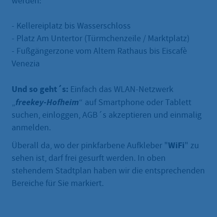
werden:
- Kellereiplatz bis Wasserschloss
- Platz Am Untertor (Türmchenzeile / Marktplatz)
- Fußgängerzone vom Altem Rathaus bis Eiscafè
Venezia
Und so geht´s:
Einfach das WLAN-Netzwerk
freekey-Hofheim
„
“ auf Smartphone oder Tablett
suchen, einloggen, AGB´s akzeptieren und einmalig
anmelden.
WiFi
Überall da, wo der pinkfarbene Aufkleber "
" zu
sehen ist, darf frei gesurft werden. In oben
stehendem Stadtplan haben wir die entsprechenden
Bereiche für Sie markiert.