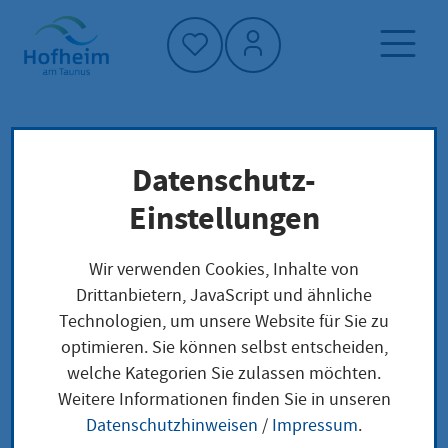
Startseite"
Datenschutz-
Startseite
Politik und Verwaltung
Haushaltsplan
Finanzen und Beteiligungen
Einstellungen
Wir verwenden Cookies, Inhalte von
Haushaltsplan
Drittanbietern, JavaScript und ähnliche
Technologien, um unsere Website für Sie zu
optimieren. Sie können selbst entscheiden,
welche Kategorien Sie zulassen möchten.
Auf den nachfolgenden Seiten werden
Weitere Informationen finden Sie in unseren
Ihnen die entsprechenden Dateien als
Datenschutzhinweisen
/
Impressum
.