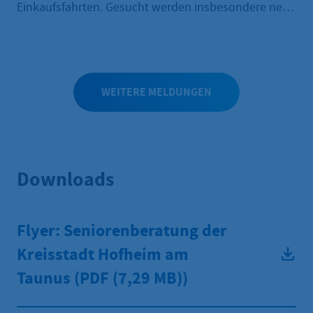
Einkaufsfahrten. Gesucht werden insbesondere neue
Fahrerinnen und Fahrer sowie Begleiterinnen und
Begleiter, die ältere Menschen bei ihren
regelmäßigen Einkaufstouren unterstützen
möchten.
WEITERE MELDUNGEN
Downloads
Flyer: Seniorenberatung der
Kreisstadt Hofheim am
Taunus (PDF
(7,29 MB))