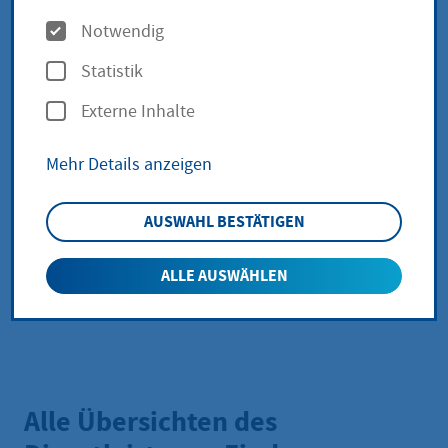
Filtermöglichkeiten
O
Notwendig
p
A-Z Filter
Statistik
t
A
B
C
D
E
F
G
H
Externe Inhalte
i
o
I
J
K
L
M
N
O
P
Mehr Details anzeigen
n
e
Q
R
S
T
U
V
W
X
AUSWAHL BESTÄTIGEN
n
Y
Z
ALLE AUSWÄHLEN
Alle Übersichten des