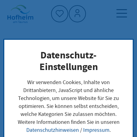
Startseite"
Datenschutz-
Startseite
Leben in Hofheim
Planen, Bauen und Verkehr
Einstellungen
Planen und Bauen
Wir verwenden Cookies, Inhalte von
Aktuelle Planungen und Bauprojekte
Drittanbietern, JavaScript und ähnliche
Zweites Bürgerforum Elisabethenstraße 3
Technologien, um unsere Website für Sie zu
optimieren. Sie können selbst entscheiden,
Zweites Bürgerforum
welche Kategorien Sie zulassen möchten.
Weitere Informationen finden Sie in unseren
Elisabethenstraße 3
Datenschutzhinweisen
/
Impressum
.