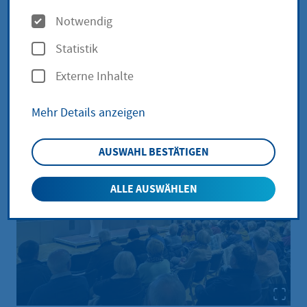
O
Notwendig
p
Statistik
Ideen für die weiteren
t
Beratungen in den Gremien
Externe Inhalte
i
o
Mehr Details anzeigen
n
e
AUSWAHL BESTÄTIGEN
n
ALLE AUSWÄHLEN