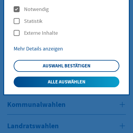
O
Bundestagswahlen
Notwendig
p
Statistik
t
Direktwahlen zum
Externe Inhalte
i
Bürgermeisteramt
o
Mehr Details anzeigen
n
Europawahlen
e
AUSWAHL BESTÄTIGEN
n
Inklusionsbeiratswahl
ALLE AUSWÄHLEN
Kommunalwahlen
Landratswahlen