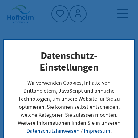
Startseite"
Datenschutz-
Startseite
Politik und Verwaltung
Politik
Frühere Wahljahre
Wahlen
Einstellungen
Wir verwenden Cookies, Inhalte von
Frühere Wahljahre
Drittanbietern, JavaScript und ähnliche
Technologien, um unsere Website für Sie zu
optimieren. Sie können selbst entscheiden,
welche Kategorien Sie zulassen möchten.
Weitere Informationen finden Sie in unseren
Ausländerbeiratswahlen
Datenschutzhinweisen
/
Impressum
.