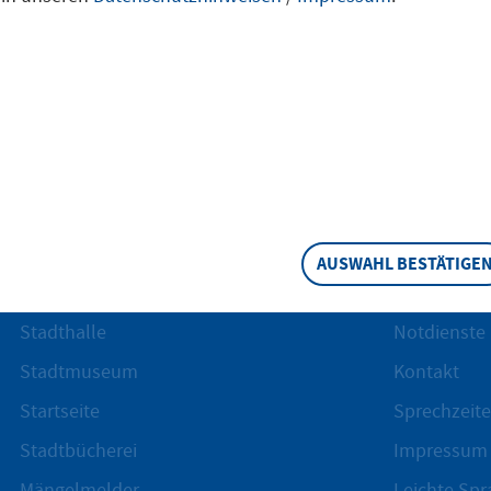
elände (PDF
(106,03 KB))
AUSWAHL BESTÄTIGE
Beliebt
Services
Stadthalle
Notdienste
Stadtmuseum
Kontakt
Startseite
Sprechzeite
Stadtbücherei
Impressum
Mängelmelder
Leichte Spr