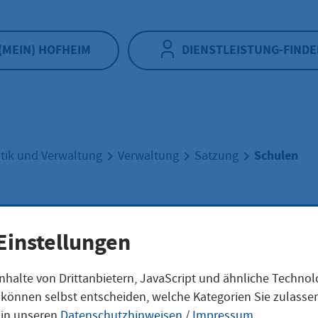
(MEIN) HOFHEIM
DIENSTLEISTUNG-FINDE
Schulen
itik und Verwaltung
Verwaltung
Satzung
len
Einstellungen
nhalte von Drittanbietern, JavaScript und ähnliche Techno
ie können selbst entscheiden, welche Kategorien Sie zulass
 in unseren
Datenschutzhinweisen
/
Impressum
.