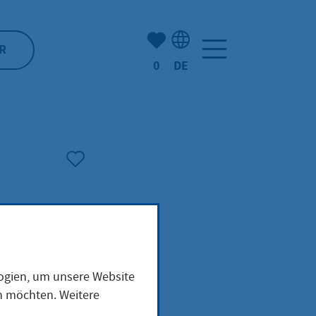
Anzahl der gemerkten Artike
R
0
DE
Sprachauswahl: Deutsch
logien, um unsere Website
en möchten. Weitere