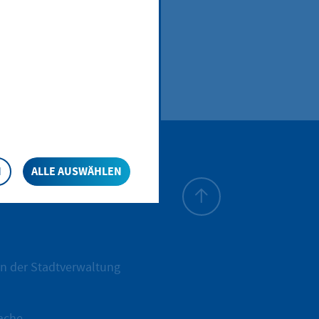
N
ALLE AUSWÄHLEN
Zum Seitenanfang
n der Stadtverwaltung
ache