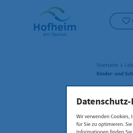
Startseite"
Startseite
Leb
Kinder- und Sc
Kind
Datenschutz-
Wir verwenden Cookies, I
Schü
für Sie zu optimieren. S
Informationen finden Sie