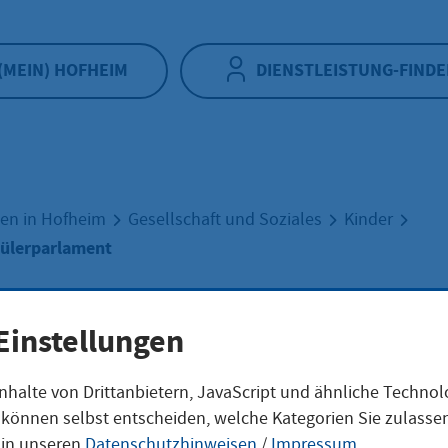
(MEIN) HOFHEIM
DIENSTLEISTUNG-FINDE
en in Hofheim
Gesellschaft und Soziales
Kinder
hülerparlament
er- und
Einstellungen
nhalte von Drittanbietern, JavaScript und ähnliche Techno
lerparlament
ie können selbst entscheiden, welche Kategorien Sie zulass
 in unseren
Datenschutzhinweisen
/
Impressum
.