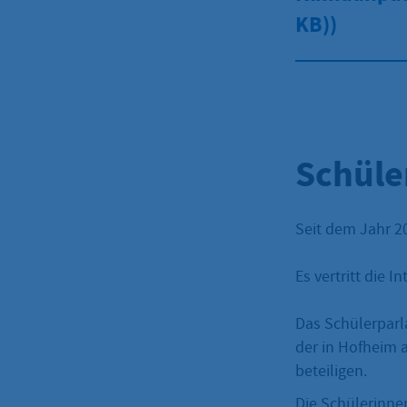
KB))
Schüle
Seit dem Jahr 2
Es vertritt die
Das Schülerparla
der in Hofheim 
beteiligen.
Die Schülerinne