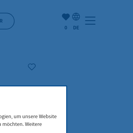
Anzahl der gemerkten Artike
R
0
DE
Sprachauswahl: Deutsch
logien, um unsere Website
en möchten. Weitere