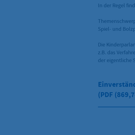
In der Regel fin
Themenschwerpu
Spiel- und Bolz
Die Kinderparlam
z.B. das Verfahr
der eigentliche 
Einverstän
(PDF
(869,7