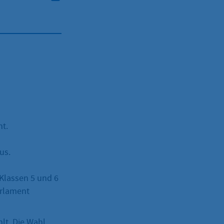
nt.
us.
 Klassen 5 und 6
arlament
lt. Die Wahl