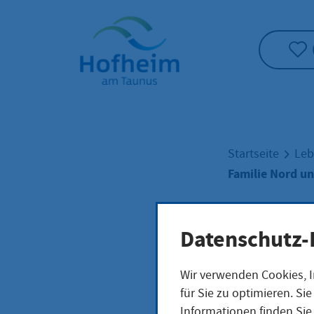
Startseite"
Startseite
Leb
Familie Nord u
Fami
Datenschutz-
Wir verwenden Cookies, I
Mar
für Sie zu optimieren. S
Informationen finden Sie