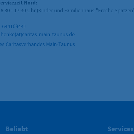
ervicezeit Nord:
:30 - 17:30 Uhr (Kinder und Familienhaus "Freche Spatzen",
6-644109441
enke(at)caritas-main-taunus.de
s Caritasverbandes Main-Taunus
Beliebt
Services