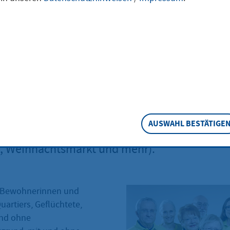
heim und Familie Nord sind Stadtteilprojekte
t des Caritas-Main-Taunus. Das Angebot umfa
eit eine Vielzahl von kommunikativen Aktivitä
e Kennenlernen in den Mittelpunkt stellen (
h gegen Spende, wöchentliche Einkaufsfahrt d
AUSWAHL BESTÄTIGE
ternationaler Generationentreff, Kinderfreize
, Weihnachtsmarkt und mehr).
e Bewohnerinnen und
artiers, Geflüchtete,
nd ohne