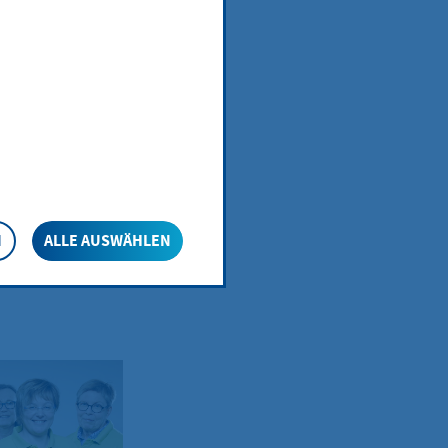
 in
sst neben
ten, die das
gemeinsamer
er Familie
N
ALLE AUSWÄHLEN
iten,