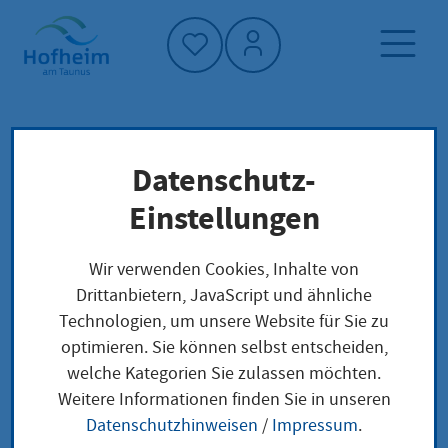
Startseite"
Datenschutz-
Startseite
Kultur, Sport und Tourismus
Stadtarchiv
Einstellungen
Spotlights – Fundstücke aus dem Archiv
Wir verwenden Cookies, Inhalte von
Drittanbietern, JavaScript und ähnliche
Spotlights –
Technologien, um unsere Website für Sie zu
optimieren. Sie können selbst entscheiden,
Fundstücke aus dem
welche Kategorien Sie zulassen möchten.
Archiv
Weitere Informationen finden Sie in unseren
Datenschutzhinweisen
/
Impressum
.