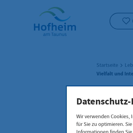
Startseite"
Startseite
Leb
Vielfalt und Int
Viel
Datenschutz-
Wir verwenden Cookies, I
VIN - Vielfalt u
für Sie zu optimieren. S
Informationen finden Sie