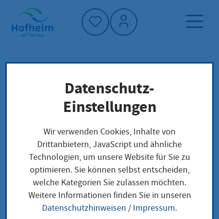
Startseite"
Datenschutz-
Startseite
Leben in Hofheim
Gesellschaft und Soziales
Kinder
Einstellungen
Aktion "Wir helfen Kindern!"
Wir verwenden Cookies, Inhalte von
Drittanbietern, JavaScript und ähnliche
Aktion "Wir helfen
Technologien, um unsere Website für Sie zu
optimieren. Sie können selbst entscheiden,
Kindern!"
welche Kategorien Sie zulassen möchten.
Weitere Informationen finden Sie in unseren
Datenschutzhinweisen
/
Impressum
.