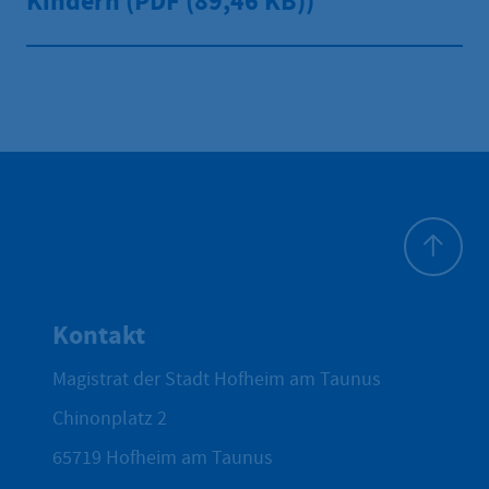
Kindern (PDF
(89,46 KB))
Zum Seite
Kontakt
Magistrat der Stadt Hofheim am Taunus
Chinonplatz 2
65719
Hofheim am Taunus