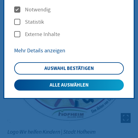
O
Notwendig
p
Statistik
t
Externe Inhalte
i
o
Mehr Details anzeigen
n
e
AUSWAHL BESTÄTIGEN
n
ALLE AUSWÄHLEN
Logo Wir helfen Kindern
|
Stadt Hofheim