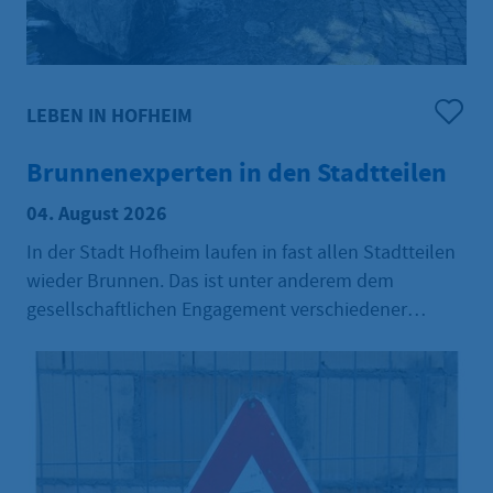
LEBEN IN HOFHEIM
Brunnenexperten in den Stadtteilen
04. August 2026
In der Stadt Hofheim laufen in fast allen Stadtteilen
wieder Brunnen. Das ist unter anderem dem
gesellschaftlichen Engagement verschiedener
Akteure zu verdanken. So hat Wolfgang Gräber vom
Sanitär- und Heizungsbaubetrieb „WG GmbH und Co
KG“ als „Brunnenexperte“ die Verantwortung für
gleich drei Brunnen übernommen: in der
Schulstraße in Marxheim, an der Evangelischen
Kirche in Diedenbergen und in Langenhain.