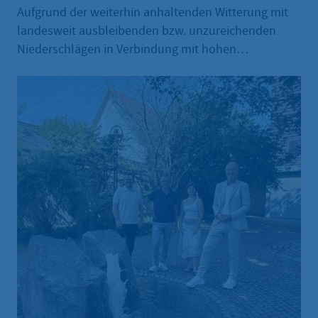
Aufgrund der weiterhin anhaltenden Witterung mit
landesweit ausbleibenden bzw. unzureichenden
Niederschlägen in Verbindung mit hohen
Temperaturen wird bis auf Weiteres die Alarmstufe A
(hohe Waldbrandgefahr) des Alarmstufen-Planes für
alle Landesteile Hessens ausgerufen. Eine
nachhaltige Entspannung der Waldbrandgefahr ist
vorerst nicht in Sicht. Daher werden auch weiterhin
keine Genehmigungen für Nutzfeuer durch die
städtische Ordnungsbehörde erteilt. Ab wann
Nutzfeuer wieder möglich sein werden, lässt sich mit
Blick auf die anhaltende Trockenheit derzeit nicht
prognostizieren.