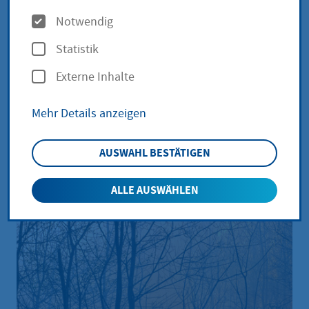
Planen, Bauen & Verkehr
Bürgerstiftung
O
Notwendig
p
Prävention
Migration
Vielfalt
Statistik
t
Jugendliche
Senioren
Kinder
Externe Inhalte
i
o
Verkehrsnachrichten
Mehr Details anzeigen
n
e
AUSWAHL BESTÄTIGEN
n
ALLE AUSWÄHLEN