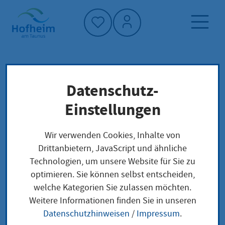
Startseite"
Datenschutz-
Startseite
Politik und Verwaltung
Feuerwehr
Warnung der Bevölkerung
Einstellungen
Krisenfall - Informationen
Wir verwenden Cookies, Inhalte von
Drittanbietern, JavaScript und ähnliche
Krisenfall -
Technologien, um unsere Website für Sie zu
optimieren. Sie können selbst entscheiden,
Informationen
welche Kategorien Sie zulassen möchten.
Weitere Informationen finden Sie in unseren
Datenschutzhinweisen
/
Impressum
.