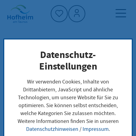
Startseite"
Datenschutz-
Startseite
Klimaschutz und Umwelt
Wälder
Einstellungen
Nachhaltige Bewirtschaftung des Hofheimer
Stadtwaldes
Wir verwenden Cookies, Inhalte von
Drittanbietern, JavaScript und ähnliche
Technologien, um unsere Website für Sie zu
Nachhaltige
optimieren. Sie können selbst entscheiden,
welche Kategorien Sie zulassen möchten.
Bewirtschaftung des
Weitere Informationen finden Sie in unseren
Hofheimer
Datenschutzhinweisen
/
Impressum
.