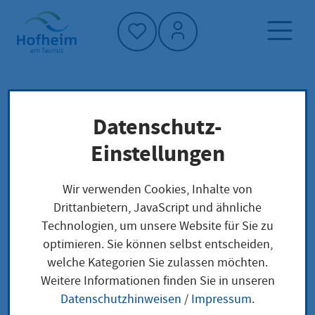
Startseite"
Datenschutz-
Startseite
Politik und Verwaltung
Verwaltung
Einstellungen
Sprechzeiten und Kontakt der
Stadtverwaltung
Wir verwenden Cookies, Inhalte von
Drittanbietern, JavaScript und ähnliche
Technologien, um unsere Website für Sie zu
Sprechzeiten und
optimieren. Sie können selbst entscheiden,
welche Kategorien Sie zulassen möchten.
Kontakt der
Weitere Informationen finden Sie in unseren
Stadtverwaltung
Datenschutzhinweisen
/
Impressum
.