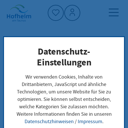
Startseite"
Datenschutz-
(Mein) Hofheim
Startseite
Einstellungen
(Mein) Hofheim
Wir verwenden Cookies, Inhalte von
Drittanbietern, JavaScript und ähnliche
Technologien, um unsere Website für Sie zu
Die Merkliste in Ihrem Konto ist noch leer.
optimieren. Sie können selbst entscheiden,
welche Kategorien Sie zulassen möchten.
Weitere Informationen finden Sie in unseren
Datenschutzhinweisen
/
Impressum
.