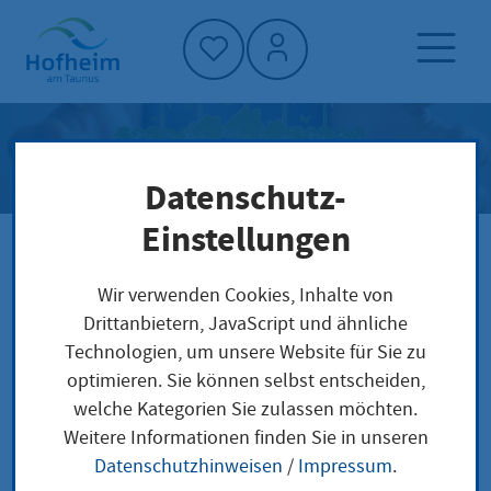
Startseite"
Klimaziel und Strategie
Datenschutz-
Einstellungen
Startseite
Klimaschutz und Umwelt
Klimaziel und Strategie
Wir verwenden Cookies, Inhalte von
Drittanbietern, JavaScript und ähnliche
Technologien, um unsere Website für Sie zu
optimieren. Sie können selbst entscheiden,
welche Kategorien Sie zulassen möchten.
Weitere Informationen finden Sie in unseren
So gestaltet Hofheim den Weg
Datenschutzhinweisen
/
Impressum
.