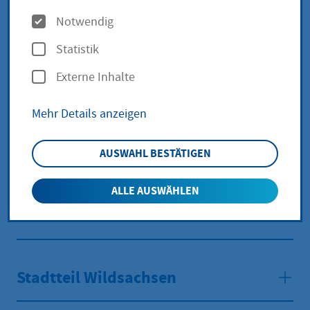
O
Notwendig
Stadtteil Langenhain
p
Statistik
t
Externe Inhalte
i
Stadtteil Lorsbach
o
Mehr Details anzeigen
n
e
Stadtteil Marxheim
AUSWAHL BESTÄTIGEN
n
ALLE AUSWÄHLEN
Stadtteil Wallau
Stadtteil Wildsachsen