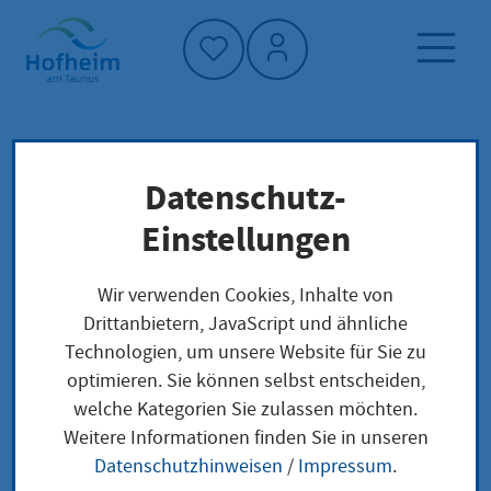
Startseite"
Datenschutz-
Startseite
Kultur, Sport und Tourismus
Stadtteile
Tourismus
Das ist Hofheim
Einstellungen
Wir verwenden Cookies, Inhalte von
Stadtteile
Drittanbietern, JavaScript und ähnliche
Technologien, um unsere Website für Sie zu
optimieren. Sie können selbst entscheiden,
welche Kategorien Sie zulassen möchten.
Weitere Informationen finden Sie in unseren
Stadtteil Diedenbergen
Datenschutzhinweisen
/
Impressum
.