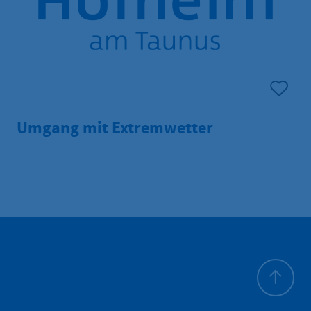
Umgang mit Extremwetter
Zum Seite