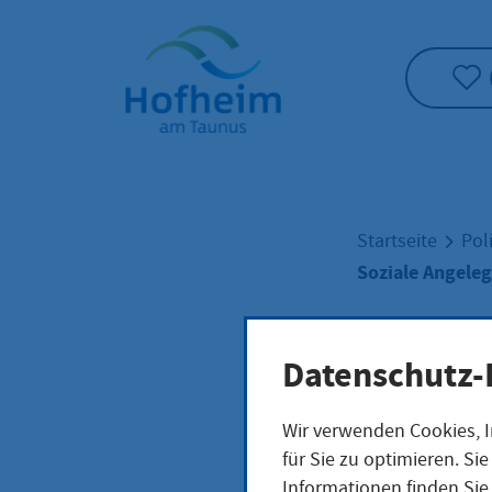
Startseite"
Startseite
Pol
Soziale Angele
Sozi
Datenschutz-
Wir verwenden Cookies, I
für Sie zu optimieren. S
Informationen finden Sie