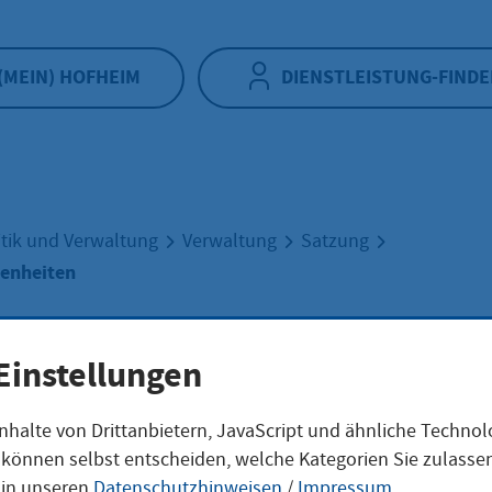
(MEIN) HOFHEIM
DIENSTLEISTUNG-FINDE
itik und Verwaltung
Verwaltung
Satzung
genheiten
ale Angelegenhei
Einstellungen
nhalte von Drittanbietern, JavaScript und ähnliche Techno
ie können selbst entscheiden, welche Kategorien Sie zulass
 in unseren
Datenschutzhinweisen
/
Impressum
.