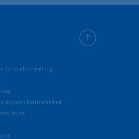
Zum Seitenanfang
n der Stadtverwaltung
ache
r digitalen Barrierefreiheit
zerklärung
net)