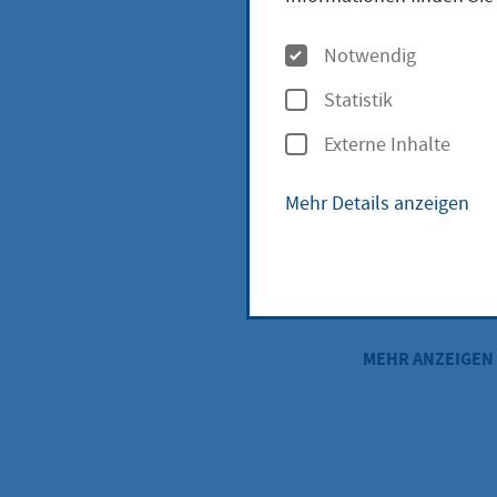
Außerschul
O
Notwendig
p
Statistik
t
Satzung de
Externe Inhalte
i
Taunus (P
o
Mehr Details anzeigen
n
Kindertage
e
n
MEHR ANZEIGEN