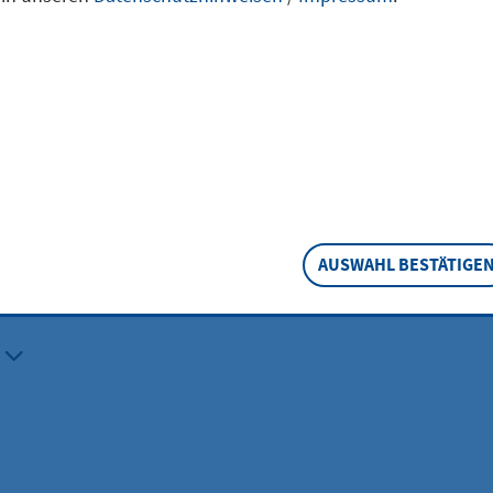
ische Betreuung (PDF
(15,69 KB))
r Bürgerstiftung Hofheim am
DF
(71,62 KB))
sstättensatzung (PDF
(386,70 KB))
AUSWAHL BESTÄTIGE