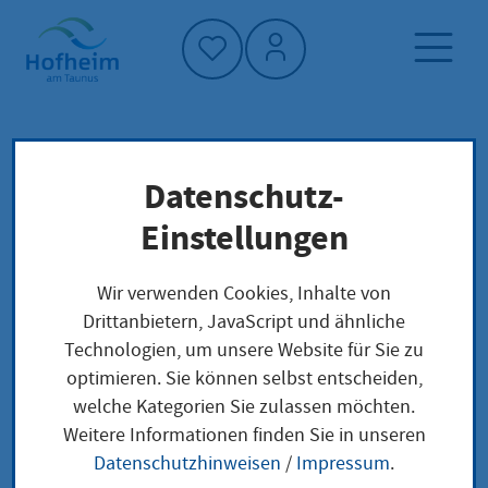
Startseite"
Datenschutz-
Startseite
Klimaschutz und Umwelt
Umwelt und Klimaresilienz
Einstellungen
Umgang mit Extremwetter
Wir verwenden Cookies, Inhalte von
Drittanbietern, JavaScript und ähnliche
Umgang mit
Technologien, um unsere Website für Sie zu
optimieren. Sie können selbst entscheiden,
Extremwetter
welche Kategorien Sie zulassen möchten.
Weitere Informationen finden Sie in unseren
Datenschutzhinweisen
/
Impressum
.
Maßnahmen für Sicherheit und