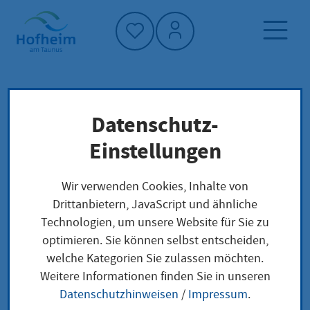
Startseite"
Datenschutz-
Startseite
Leben in Hofheim
Gesellschaft und Soziales
Familien
Einstellungen
Hofheim-Pass
Finanzen ("Unterstützung")
Wir verwenden Cookies, Inhalte von
Drittanbietern, JavaScript und ähnliche
Hofheim-Pass
Technologien, um unsere Website für Sie zu
optimieren. Sie können selbst entscheiden,
welche Kategorien Sie zulassen möchten.
Weitere Informationen finden Sie in unseren
Hofheimer Bürgerinnen und Bürger, die über ein
Datenschutzhinweisen
/
Impressum
.
geringes Einkommen verfügen, können im