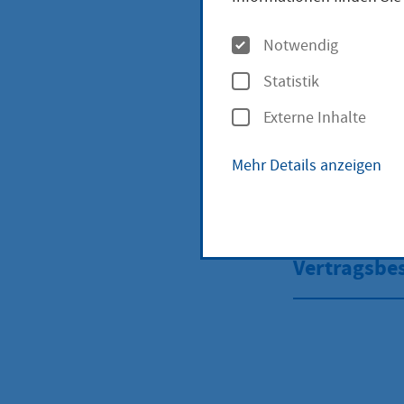
Störungen 
O
Notwendig
p
Ansprechpa
Statistik
t
Externe Inhalte
i
Wasserver
o
Mehr Details anzeigen
n
Stadtentwä
e
n
Vertragsb