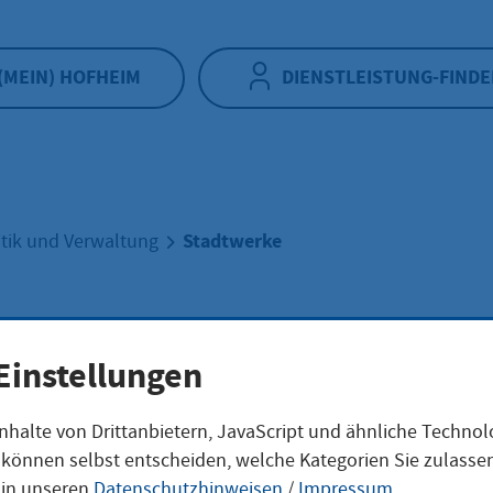
(MEIN) HOFHEIM
DIENSTLEISTUNG-FINDE
Stadtwerke
itik und Verwaltung
twerke
Einstellungen
nhalte von Drittanbietern, JavaScript und ähnliche Techno
ie können selbst entscheiden, welche Kategorien Sie zulass
 in unseren
Datenschutzhinweisen
/
Impressum
.