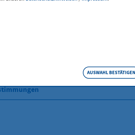
und Notdienst
rtner und Kontakt
sorgung
sserung
AUSWAHL BESTÄTIGE
estimmungen