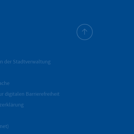
Zum Seitenanfang
n der Stadtverwaltung
ache
r digitalen Barrierefreiheit
zerklärung
net)