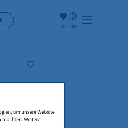
Anzahl der gemerkten Artike
R
0
DE
Sprachauswahl: Deutsch
logien, um unsere Website
en möchten. Weitere