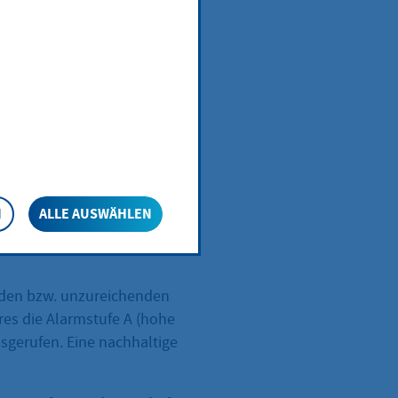
r
n und auf
 gewarnt
N
ALLE AUSWÄHLEN
nden bzw. unzureichenden
es die Alarmstufe A (hohe
sgerufen. Eine nachhaltige