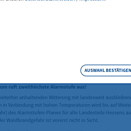
ignisses kommt einer schnellen Warnung de
 große Bedeutung zu. Hier erfahren Sie, wan
en Sie in der Kreisstadt Hofheim am Taunus
AUSWAHL BESTÄTIGE
gefahr Alarmstufe A
ium ruft zweithöchste Alarmstufe aus!
weiterhin anhaltenden Witterung mit landesweit ausbleibe
 in Verbindung mit hohen Temperaturen wird bis auf Weiter
r) des Alarmstufen-Planes für alle Landesteile Hessens au
r Waldbrandgefahr ist vorerst nicht in Sicht.