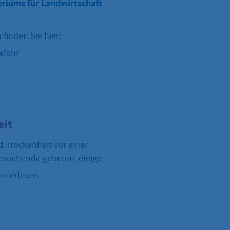
eriums für Landwirtschaft
inden Sie hier:
efahr
eit
 Trockenheit vor einer
esuchende gebeten, einige
eiterlesen