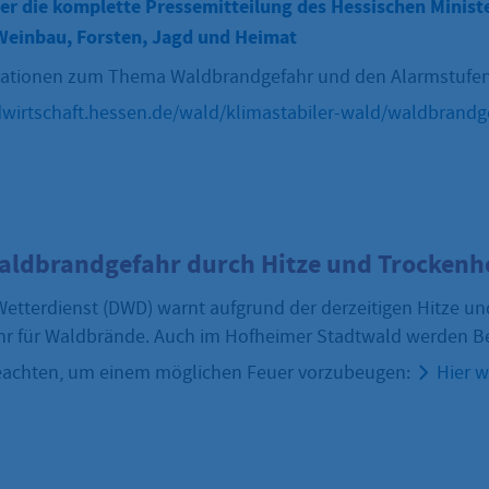
ier die komplette Pressemitteilung des Hessischen Minist
Weinbau, Forsten, Jagd und Heimat
mationen zum Thema Waldbrandgefahr und den Alarmstufen f
dwirtschaft.hessen.de/wald/klimastabiler-wald/waldbrandg
aldbrandgefahr durch Hitze und Trockenh
etterdienst (DWD) warnt aufgrund der derzeitigen Hitze und
hr für Waldbrände. Auch im Hofheimer Stadtwald werden B
eachten, um einem möglichen Feuer vorzubeugen:
Hier w