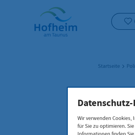
Startseite"
Startseite
Pol
Warn
Datenschutz-
Wir verwenden Cookies, I
für Sie zu optimieren. S
Bei drohend
Informationen finden Sie