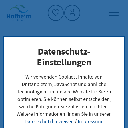
Startseite"
Datenschutz-
Startseite
Klimaschutz und Umwelt
Abfall und Altlasten
Nachhaltigkeit
Einstellungen
Wir verwenden Cookies, Inhalte von
Abfall und Altlasten
Drittanbietern, JavaScript und ähnliche
Technologien, um unsere Website für Sie zu
optimieren. Sie können selbst entscheiden,
welche Kategorien Sie zulassen möchten.
Weitere Informationen finden Sie in unseren
Abfall
Datenschutzhinweisen
/
Impressum
.