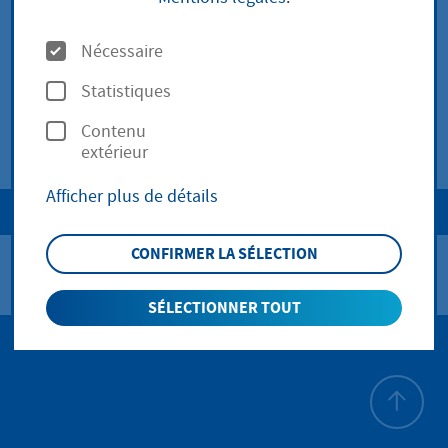
O
Nécessaire
Déchets
p
Statistiques
t
Contenu
Sites contaminés
i
extérieur
o
Afficher plus de détails
n
Traduit avec DeepL 25. mars 2026
s
CONFIRMER LA SÉLECTION
SÉLECTIONNER TOUT
Haut de p