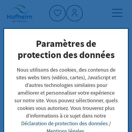
Accueil"
Paramètres de
Page d'accueil
protection des données
Protection du climat et environnement
Nous utilisons des cookies, des contenus de
Déchets et sites contaminés
Nachhaltigkeit
sites webs tiers (vidéos, cartes), JavaScript et
d’autres technologies similaires pour
Déchets et sites
améliorer et personnaliser votre expérience
sur notre site. Vous pouvez sélectionner, quels
contaminés
cookies vous autorisez. Vous trouverez plus
d’informations à ce sujet dans notre
Déclaration de protection des données
/
Mentions légales
.