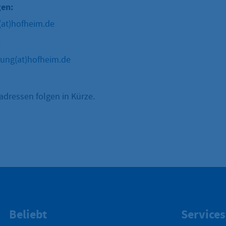
gen:
(at)hofheim.de
:
ng(at)hofheim.de
adressen folgen in Kürze.
Beliebt
Services