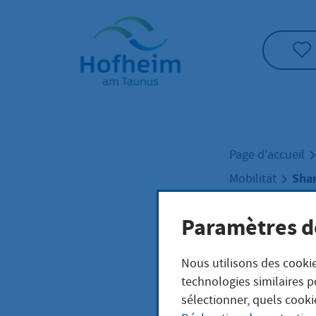
Accueil"
Page d'accueil
Sha
Mobilität
Paramètres d
Shar
Nous utilisons des cookie
technologies similaires p
Leihmö
sélectionner, quels cooki