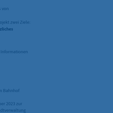
s von
jekt zwei Ziele:
zliches
 Informationen
am Bahnhof
ber 2023 zur
tadtverwaltung