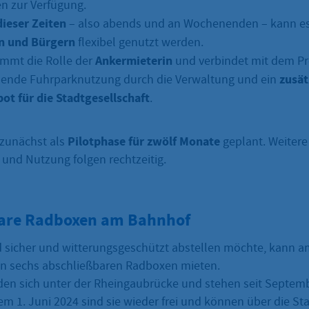
en zur Verfügung.
ieser Zeiten
– also abends und an Wochenenden – kann e
n und Bürgern
flexibel genutzt werden.
Ankermieterin
immt die Rolle der
und verbindet mit dem Pro
zusät
nende Fuhrparknutzung durch die Verwaltung und ein
ot für die Stadtgesellschaft
.
Pilotphase für zwölf Monate
 zunächst als
geplant. Weitere
 und Nutzung folgen rechtzeitig.
are Radboxen am Bahnhof
d sicher und witterungsgeschützt abstellen möchte, kann 
n sechs abschließbaren Radboxen mieten.
den sich unter der Rheingaubrücke und stehen seit Septem
em 1. Juni 2024 sind sie wieder frei und können über die S