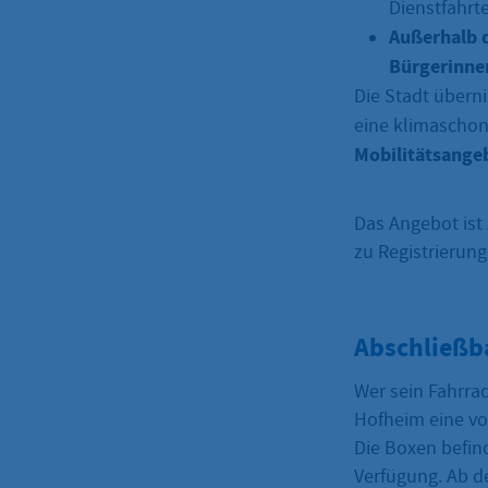
Dienstfahrt
Außerhalb d
Bürgerinne
Die Stadt übern
eine klimascho
Mobilitätsangeb
Das Angebot ist
zu Registrierung
Abschließb
Wer sein Fahrra
Hofheim eine vo
Die Boxen befin
Verfügung. Ab d