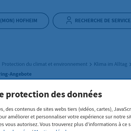
(MON) HOFHEIM
RECHERCHE DE SERVICE
Protection du climat et environnement
Klima im Alltag
ring-Angebote
e protection des données
ing-Angebote
s, des contenus de sites webs tiers (vidéos, cartes), JavaScr
our améliorer et personnaliser votre expérience sur notre s
glichkeiten in Hofheim
es vous autorisez. Vous trouverez plus d’informations à ce 