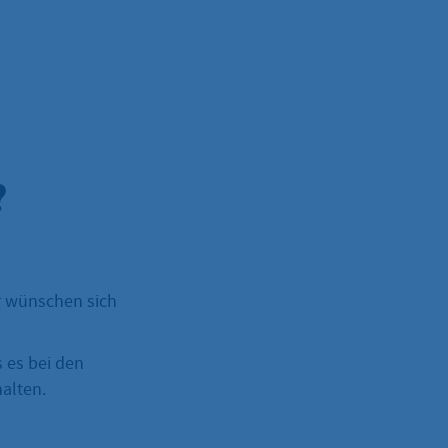
?
 wünschen sich
 es bei den
alten.