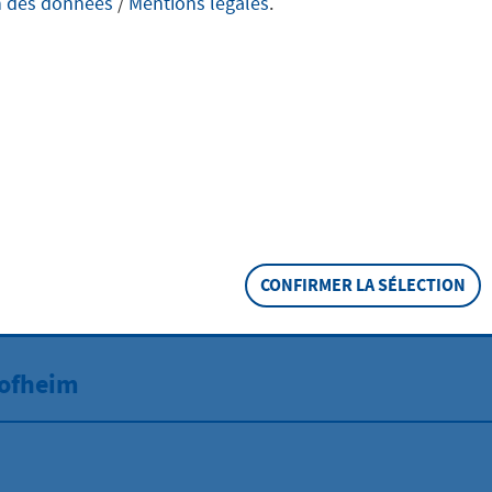
n des données
/
Mentions légales
.
sam aktiv in Hofheim
orkshop, Spaziergang oder Thementag – in Hofheim finde
zu Klimaschutz, Energie und nachhaltiger Mobilität statt. 
den, Mitmachen oder direkten Ausprobieren ein.
t einen Überblick über aktuelle Termine, Beteiligungsmöglic
enen Ideen entstehen, Austausch gefördert wird und konkret
t gelingen.
CONFIRMER LA SÉLECTION
ie Sie sich ganz praktisch einbringen können.
ofheim