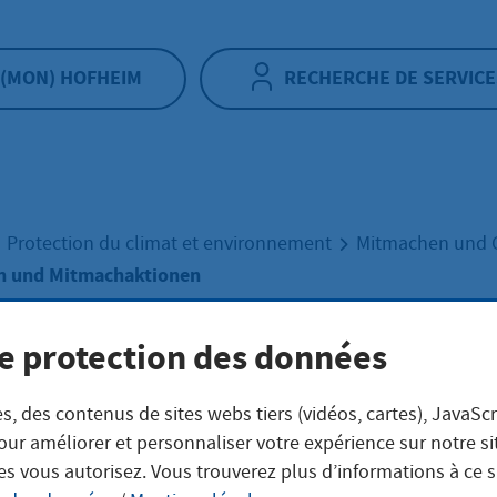
(MON) HOFHEIM
RECHERCHE DE SERVICE
Protection du climat et environnement
Mitmachen und 
n und Mitmachaktionen
e protection des données
nstaltungen und
s, des contenus de sites webs tiers (vidéos, cartes), JavaScr
machaktionen
our améliorer et personnaliser votre expérience sur notre s
es vous autorisez. Vous trouverez plus d’informations à ce 