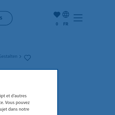
Nombre d'éléments mis en s
S
0
FR
Sélection de la langue: F
Gestalten
ipt et d’autres
ite. Vous pouvez
sujet dans notre