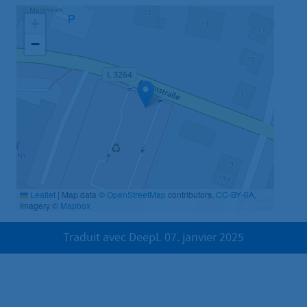
+
−
Leaflet
|
Map data ©
OpenStreetMap
contributors,
CC-BY-SA
,
Imagery ©
Mapbox
Traduit avec DeepL 07. janvier 2025