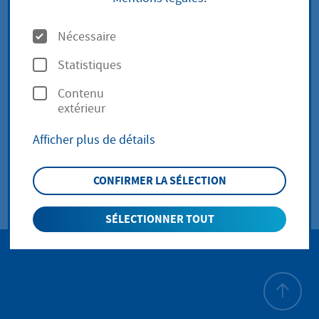
construction actuels
O
Nécessaire
p
Statistiques
Conseil en construction
t
Contenu
i
extérieur
o
Soziale Stadt
Afficher plus de détails
n
s
CONFIRMER LA SÉLECTION
SÉLECTIONNER TOUT
Haut de p