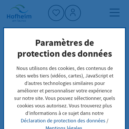
Accueil"
Paramètres de
Page d'accueil
Vivre à Hofheim
protection des données
Planification, construction et transport
Planen und Bauen
Nous utilisons des cookies, des contenus de
sites webs tiers (vidéos, cartes), JavaScript et
d’autres technologies similaires pour
Planen und Bauen
améliorer et personnaliser votre expérience
sur notre site. Vous pouvez sélectionner, quels
cookies vous autorisez. Vous trouverez plus
d’informations à ce sujet dans notre
Déclaration de protection des données
/
Planifications et projets de
Mentions légales
.