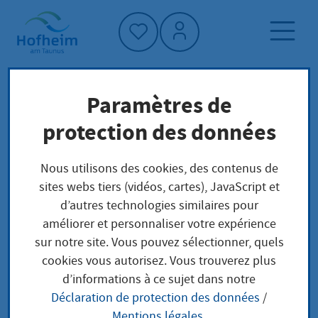
Accueil"
Paramètres de
Page d'accueil
Vivre à Hofheim
protection des données
Société et affaires sociales
Jeunes
Jugend entscheidet
Nous utilisons des cookies, des contenus de
sites webs tiers (vidéos, cartes), JavaScript et
d’autres technologies similaires pour
Jugend entscheidet
améliorer et personnaliser votre expérience
sur notre site. Vous pouvez sélectionner, quels
cookies vous autorisez. Vous trouverez plus
d’informations à ce sujet dans notre
Hofheim hat sich erfolgreich für das
Déclaration de protection des données
/
Programm „Jugend entscheidet“ der
Mentions légales
.