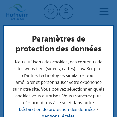
Accueil"
Paramètres de
Page d'accueil
Vivre à Hofheim
protection des données
Société et affaires sociales
Diversité
Rencontre de quartier Hofheim Nord
Nous utilisons des cookies, des contenus de
sites webs tiers (vidéos, cartes), JavaScript et
d’autres technologies similaires pour
Rencontre de quartier
améliorer et personnaliser votre expérience
sur notre site. Vous pouvez sélectionner, quels
Hofheim Nord
cookies vous autorisez. Vous trouverez plus
d’informations à ce sujet dans notre
Déclaration de protection des données
/
Mentions légales
.