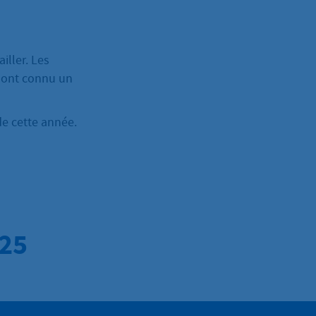
iller. Les
m ont connu un
de cette année.
025