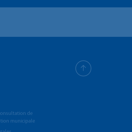
Haut de page
onsultation de
ation municipale
gales