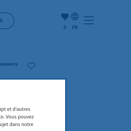
Nombre d'éléments mis en s
S
0
FR
Sélection de la langue: F
énements
ipt et d’autres
ite. Vous pouvez
sujet dans notre