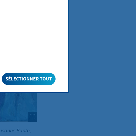
025
SÉLECTIONNER TOUT
usanne Bunte,