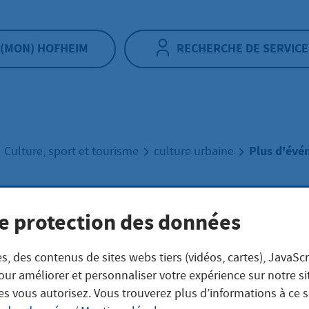
(MON) HOFHEIM
RECHERCHE DE SERVICE
Plus d'év
Culture, sport et tourisme
culture urbaine
 d'événements
e protection des données
s, des contenus de sites webs tiers (vidéos, cartes), JavaScr
our améliorer et personnaliser votre expérience sur notre s
es vous autorisez. Vous trouverez plus d’informations à ce 