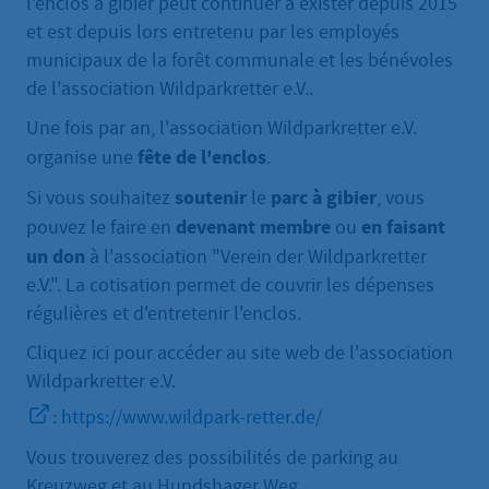
l'enclos à gibier peut continuer à exister depuis 2015
et est depuis lors entretenu par les employés
municipaux de la forêt communale et les bénévoles
de l'association Wildparkretter e.V..
Une fois par an, l'association Wildparkretter e.V.
fête de l'enclos
organise une
.
soutenir
parc à gibier
Si vous souhaitez
le
, vous
devenant membre
en faisant
pouvez le faire en
ou
un don
à l'association "Verein der Wildparkretter
e.V.". La cotisation permet de couvrir les dépenses
régulières et d'entretenir l'enclos.
Cliquez ici pour accéder au site web de l'association
Wildparkretter e.V.
: https://www.wildpark-retter.de/
Vous trouverez des possibilités de parking au
Kreuzweg et au Hundshager Weg.