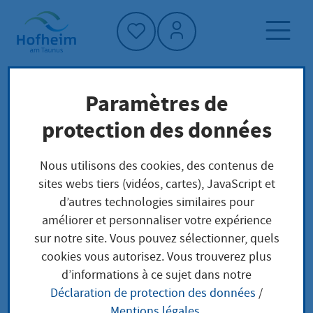
Accueil"
Paramètres de
Page d'accueil
protection des données
Protection du climat et environnement
Nous utilisons des cookies, des contenus de
Vivre la forêt
Forêts
sites webs tiers (vidéos, cartes), JavaScript et
d’autres technologies similaires pour
Vivre la forêt
améliorer et personnaliser votre expérience
sur notre site. Vous pouvez sélectionner, quels
cookies vous autorisez. Vous trouverez plus
d’informations à ce sujet dans notre
De nombreuses activités de loisirs font
Déclaration de protection des données
/
Mentions légales
.