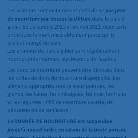
pas
jeter
Les visiteurs sont instamment priés de ne
de nourriture par-dessus la clôture
dans le parc à
gibier. En décembre 2021 et en mai 2022, deux cerfs
ont trouvé la mort misérablement parce qu'ils
avaient mangé du pain.
Les animaux du parc à gibier sont régulièrement
nourris conformément aux besoins de l'espèce.
Les dons de nourriture peuvent être déposés dans
les boîtes de dons de nourriture disponibles. Les
aliments appropriés sont le vieux pain sec, les
glands, les faînes, les châtaignes, les noix, les fruits
et les légumes - PAS de nourriture avariée, de
pâtisserie ou de confiserie !
La DONNÉE DE NOURRITURE est suspendue
jusqu'à nouvel ordre en raison de la peste porcine