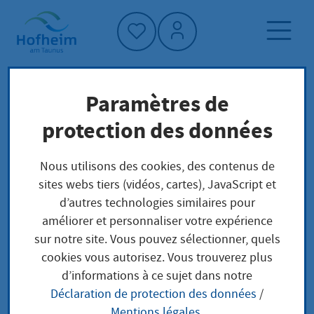
Accueil"
Paramètres de
Plan du site
Page d'accueil
protection des données
Nous utilisons des cookies, des contenus de
Plan du site
sites webs tiers (vidéos, cartes), JavaScript et
d’autres technologies similaires pour
améliorer et personnaliser votre expérience
sur notre site. Vous pouvez sélectionner, quels
cookies vous autorisez. Vous trouverez plus
Stadtbücherei
d’informations à ce sujet dans notre
Stadtmuseum
Déclaration de protection des données
/
Mentions légales
.
Stadthalle