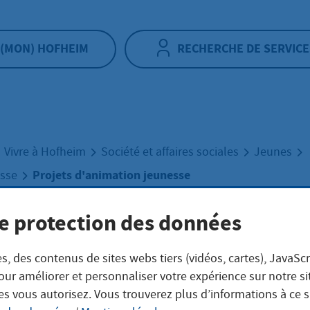
(MON) HOFHEIM
RECHERCHE DE SERVICE
Vivre à Hofheim
Société et affaires sociales
Jeunes
Projets d'animation jeunesse
esse
e protection des données
ets d'animation
s, des contenus de sites webs tiers (vidéos, cartes), JavaScr
our améliorer et personnaliser votre expérience sur notre s
esse
es vous autorisez. Vous trouverez plus d’informations à ce 