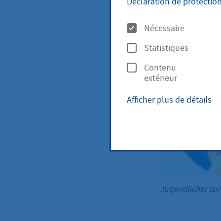
Déclaration de protectio
O
Nécessaire
p
Vous trouver
Statistiques
t
jeunesse à 
Contenu
i
extérieur
o
Afficher plus de détails
n
s
Jugendlicher spr