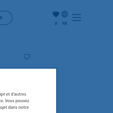
Nombre d'éléments mis en s
S
0
FR
Sélection de la langue: F
ipt et d’autres
ite. Vous pouvez
sujet dans notre